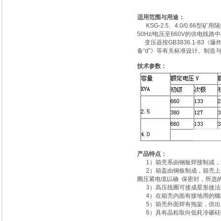
适用范围与用途：
KSG-2.5、4.0/0.6
50Hz/电压至660V的供电线路
变压器按GB3836.1-83《
备“d”》等有关标准设计。制造
技术参数：
产品特点：
1）箱壳系由钢板焊接制成，
2）箱盖由钢板制成，箱壳上
圈压紧电缆以确 保密封，所选
3）高压线圈可接成星形接法
4）在箱壳内面有接地用的螺
5）箱壳外面焊有拖架，供出
6）具有晶粒取向低耗冷碾硅